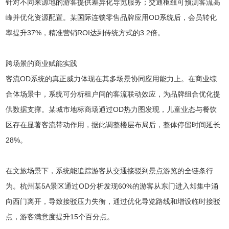
针对不同来源地的游客提供差异化导览服务；交通枢纽可预测客流高
峰并优化资源配置。某国际连锁零售品牌应用OD系统后，会员转化
率提升37%，精准营销ROI达到传统方式的3.2倍。
跨场景的商业赋能实践
客流OD系统的真正威力体现在其多场景协同应用能力上。在商业综
合体场景中，系统可分析租户间的客流联动效应，为品牌组合优化提
供数据支撑。某城市地标商场通过OD热力图发现，儿童业态与餐饮
区存在显著客流带动作用，据此调整楼层布局后，整体停留时间延长
28%。
在文旅场景下，系统能追踪游客从交通接驳到景点游览的全链条行
为。杭州某5A景区通过OD分析发现60%的游客从东门进入却集中涌
向西门离开，导致接驳压力失衡，通过优化导览路线和增设临时接驳
点，游客满意度提升15个百分点。